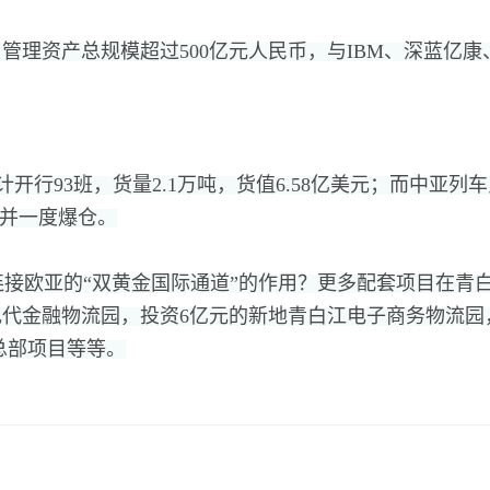
，
管理资产总规模超过500亿元人民币，
与IBM、
深蓝亿康
计开行93班，
货量2.1万吨，
货值6.58亿美元；
而中亚列车
并一度爆仓。
接欧亚的“双黄金国际通道”的作用？
更多配套项目在青白
现代金融物流园，
投资6亿元的新地青白江电子商务物流园
总部项目等等。