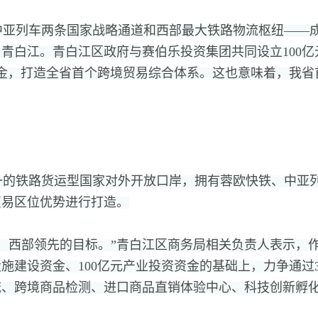
中亚列车两条国家战略通道和西部最大铁路物流枢纽——
户青白江。
青白江区政府与赛伯乐投资集团共同设立100
金，
打造全省首个跨境贸易综合体系。
这也意味着，
我省
一的铁路货运型国家对外开放口岸，
拥有蓉欧快铁、
中亚
贸易区位优势进行打造。
、
西部领先的目标。
”青白江区商务局相关负责人表示，
设施建设资金、
100亿元产业投资资金的基础上，
力争通过
流、
跨境商品检测、
进口商品直销体验中心、
科技创新孵