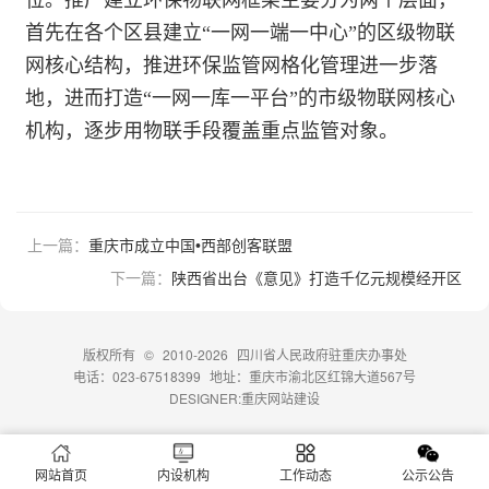
位。推广建立环保物联网框架主要分为两个层面，
首先在各个区县建立“一网一端一中心”的区级物联
网核心结构，推进环保监管网格化管理进一步落
地，进而打造“一网一库一平台”的市级物联网核心
机构，逐步用物联手段覆盖重点监管对象。
上一篇：
重庆市成立中国•西部创客联盟
下一篇：
陕西省出台《意见》打造千亿元规模经开区
版权所有 © 2010-2026 四川省人民政府驻重庆办事处
电话：023-67518399 地址：重庆市渝北区红锦大道567号
DESIGNER:
重庆网站建设
网站首页
内设机构
工作动态
公示公告